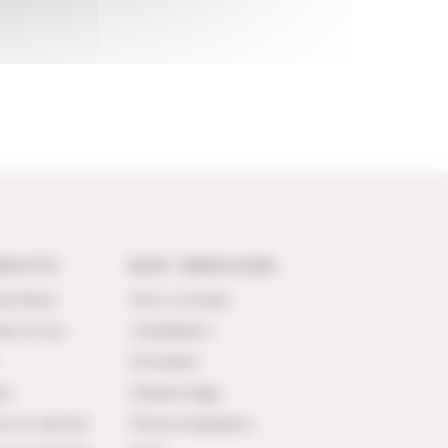
DUITS
NOS SERVICES
les Blue
Mon compte
les Firma
Installation
Entretien
es
Dépannage
ns en sachet
Personnalisation