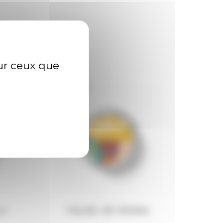
sur ceux que
LI
TALES OF ROMA