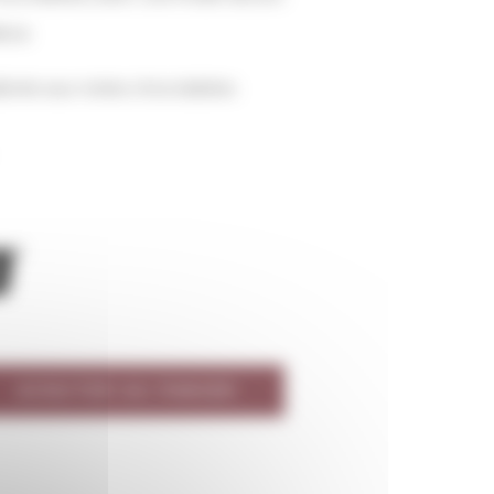
ica
ibrée aux notes chocolatées
AJOUTER AU PANIER
antity