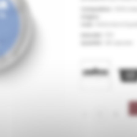
Composition :
100% Arab
Origine :
Goût :
Parfumée & Equil
Intensité :
7/13
Quantité :
48 capsules
Tales of Torino Lungo qu