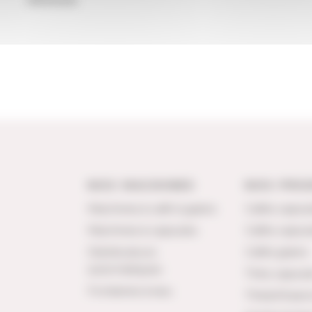
NOS MACHINES
NOS PRO
Machines à café à grains
Cafés capsu
Machines à capsules
Cafés capsu
Distributeurs
Cafés grains
automatiques
Thés capsul
Fontaines à eau
Thés/infusio