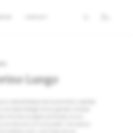
PRISE
CONTACT
0
ITS
orino Lungo
ce caractéristique de la première capitale
dans cet assemblage d’une grande richesse
ion foncée souligne sa finesse, et son
rocure douceur et onctuosité. Une saveur
hocolatées, avec une finale douce.