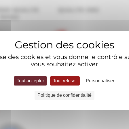
SSO QUALITÀ
QUALITÀ ORO
ROSSA
lise des cookies et vous donne le contrôle 
vous souhaitez activer
Tout accepter
Tout refuser
Personnaliser
Politique de confidentialité
S OF NAPOLI
TALES OF ROMA